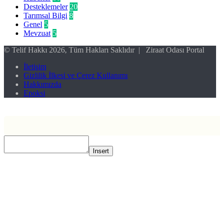
Desteklemeler
20
Tarımsal Bilgi
8
Genel
5
Mevzuat
5
© Telif Hakkı 2026, Tüm Hakları Saklıdır | Ziraat Odası Portal
İletişim
Gizlilik İlkesi ve Çerez Kullanımı
Hakkımızda
Epoksi
Başa
dön
tuşu
Insert