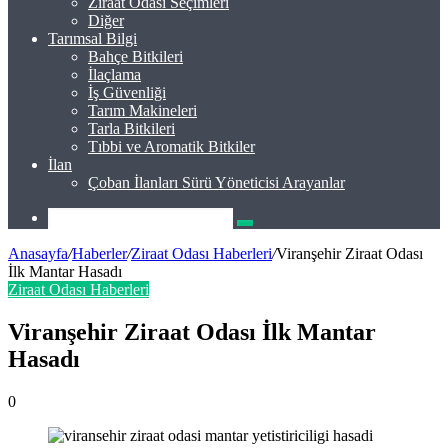
Ziraat Odası Seçimleri
Diğer
Tarımsal Bilgi
Bahçe Bitkileri
İlaçlama
İş Güvenliği
Tarım Makineleri
Tarla Bitkileri
Tıbbi ve Aromatik Bitkiler
İlan
Çoban İlanları Sürü Yöneticisi Arayanlar
Arama
yap
Anasayfa
/
Haberler
/
Ziraat Odası Haberleri
/
Viranşehir Ziraat Odası
...
İlk Mantar Hasadı
Ziraat Odası Haberleri
Viranşehir Ziraat Odası İlk Mantar
Hasadı
0