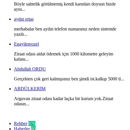
Böyle sahtelik görülmemiş kendi karınları doysun bizde
aynı...
aydın ertaş
merhabalar ben aydın telefon numaranız neden sistemde
yazılı...
Enayilereozel
Ziraat odası aidat ödemek için 1000 kilometre geleyim
kafanı...
Abdullah ORDU
Gerçekten çok geri kalmışsınız ben şimdi ist.kalkıp 5000 tl...
ABDÜLKERİM
Arguvan ziraat odası kadar laçka bir kurum yok.Ziraat
odasın...
Kategoriler
Rehber
876
Haberler
80