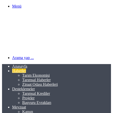
Menü
Arama yap ...
Anasayfa
Haberler
Tarım Ekonomisi
Tarımsal Haberler
Ziraat Odası Haberleri
Desteklemeler
Tarımsal Krediler
Projeler
Başvuru Evrakları
Mevzuat
Kanun