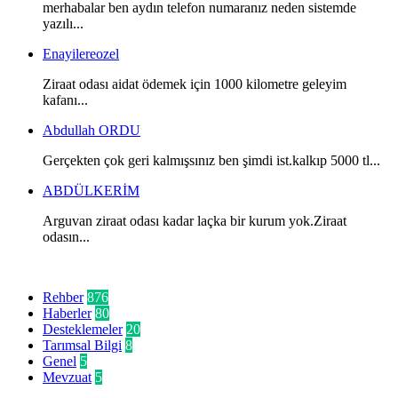
merhabalar ben aydın telefon numaranız neden sistemde
yazılı...
Enayilereozel
Ziraat odası aidat ödemek için 1000 kilometre geleyim
kafanı...
Abdullah ORDU
Gerçekten çok geri kalmışsınız ben şimdi ist.kalkıp 5000 tl...
ABDÜLKERİM
Arguvan ziraat odası kadar laçka bir kurum yok.Ziraat
odasın...
Kategoriler
Rehber
876
Haberler
80
Desteklemeler
20
Tarımsal Bilgi
8
Genel
5
Mevzuat
5