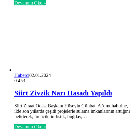
Devamını Oku »
Haberci
02.01.2024
0
453
Siirt Zivzik Narı Hasadı Yapıldı
Siirt Ziraat Odası Başkanı Hüseyin Günbat, AA muhabirine,
ilde son yıllarda çeşitli projelerle sulama imkanlarının arttığını
belirterek, üreticilerin fıstık, buğday,…
Devamını Oku »