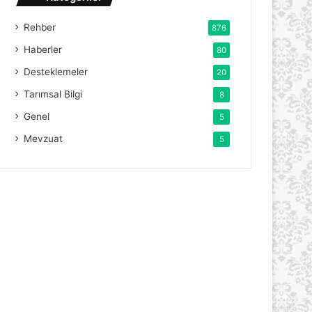
Rehber
876
Haberler
80
Desteklemeler
20
Tarımsal Bilgi
8
Genel
5
Mevzuat
5