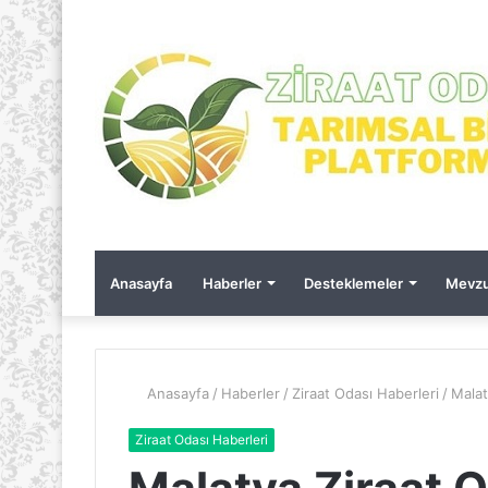
Anasayfa
Haberler
Desteklemeler
Mevzu
Anasayfa
/
Haberler
/
Ziraat Odası Haberleri
/
Malat
Ziraat Odası Haberleri