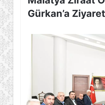
Malatya Ziraat 
Gürkan’a Ziyare