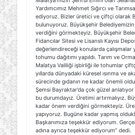
Malatya’mızın Şehrül Emini olan Selaha
Yardımcımız Mehmet Sığırcı ve Tarımsal
ediyoruz. Bizler üretici ve çiftçi olara
bulunuyoruz. Büyükşehir Belediyemizin 
verdiğini görmekteyiz. Büyükşehir Bele
Fidancılar Sitesi ve Lisanslı Kayısı Dep
değerlendireceği konularda çalışmalar 
tohumu dağıtımı yapıldı. Tarım ve Orman
Malatya Valiliği işbirliği ile tohumlar çif
yıllarda dünyadaki küresel ısınma ve ak
sürecinde gıdanın ne kadar önemli oldu
Şemsi Bayraktar’da çok güzel anlatıyo
bu durumdayız. Üretimi artırmalıyız. B
kadar önem verdiğini görmekteyiz. Üretic
yapıyoruz. Bugüne kadar yapmış oldukla
Başkanımıza teşekkür ediyorum. Gerçekle
adına ayrıca teşekkür ediyorum” dedi.