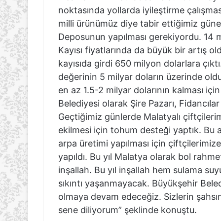
noktasında yollarda iyileştirme çalışmas
milli ürünümüz diye tabir ettiğimiz güne
Deposunun yapılması gerekiyordu. 14 mi
Kayısı fiyatlarında da büyük bir artış o
kayısıda girdi 650 milyon dolarlara çıkt
değerinin 5 milyar doların üzerinde old
en az 1.5-2 milyar dolarının kalması iç
Belediyesi olarak Şire Pazarı, Fidancılar
Geçtiğimiz günlerde Malatyalı çiftçiler
ekilmesi için tohum desteği yaptık. Bu a
arpa üretimi yapılması için çiftçilerim
yapıldı. Bu yıl Malatya olarak bol rahme
inşallah. Bu yıl inşallah hem sulama s
sıkıntı yaşanmayacak. Büyükşehir Beled
olmaya devam edeceğiz. Sizlerin şahsında
sene diliyorum” şeklinde konuştu.