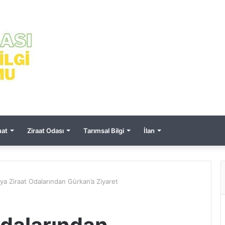
at
Ziraat Odası
Tarımsal Bilgi
İlan
ya Ziraat Odalarından Gürkan’a Ziyaret