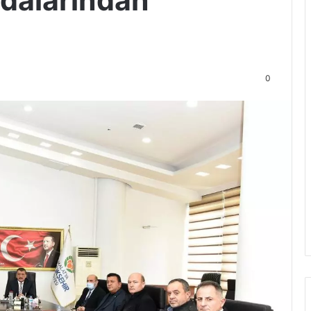
Odalarından
t
0