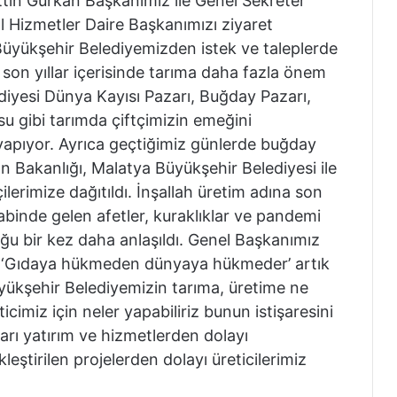
ttin Gürkan Başkanımız ile Genel Sekreter
 Hizmetler Daire Başkanımızı ziyaret
k Büyükşehir Belediyemizden istek ve taleplerde
son yıllar içerisinde tarıma daha fazla önem
diyesi Dünya Kayısı Pazarı, Buğday Pazarı,
osu gibi tarımda çiftçimizin emeğini
yapıyor. Ayrıca geçtiğimiz günlerde buğday
 Bakanlığı, Malatya Büyükşehir Belediyesi ile
tçilerimize dağıtıldı. İnşallah üretim adına son
abinde gelen afetler, kuraklıklar ve pandemi
ğu bir kez daha anlaşıldı. Genel Başkanımız
r ‘Gıdaya hükmeden dünyaya hükmeder’ artık
üyükşehir Belediyemizin tarıma, üretime ne
imiz için neler yapabiliriz bunun istişaresini
rı yatırım ve hizmetlerden dolayı
ştirilen projelerden dolayı üreticilerimiz