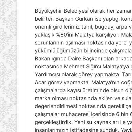
Büyükşehir Belediyesi olarak her zaman ü
belirten Başkan Gürkan ise yaptığı ko
önemli girdilerimiz tahıl, buğday, arpa 
yaklaşık %80’ini Malatya karşılıyor. Mala
sorunlarının aşılması noktasında yerel
yükümlülüğümüzün bilincinde çalışmal
Bakanlığında Daire Başkanı olan arkadaş
noktasında Mehmet Sığırcı Malatya’ya 
Yardımcısı olarak görev yapmakta. Tarı
Acar görev yapmakta. Malatya’nın coğr
çalışmalarda kayısı üretiminde olsun di
marka olması noktasında ekilen ve sulan
değerlendirilmesi noktasında gerekli çal
çalışmalar muhaceresi içerisinde 6 bin 
gerçekleştirdik. Yeni su kaynakları ile 
insanlarımızın istifadesine sunduk. Yay