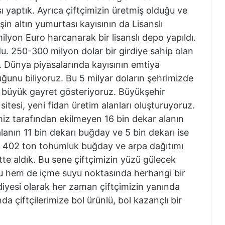
ı yaptık. Ayrıca çiftçimizin üretmiş olduğu ve
şin altın yumurtası kayısının da Lisanslı
lyon Euro harcanarak bir lisanslı depo yapıldı.
ldu. 250-300 milyon dolar bir girdiye sahip olan
ı. Dünya piyasalarında kayısının emtiya
uğunu biliyoruz. Bu 5 milyar doların şehrimizde
in büyük gayret gösteriyoruz. Büyükşehir
 sitesi, yeni fidan üretim alanları oluşturuyoruz.
imiz tarafından ekilmeyen 16 bin dekar alanın
lanın 11 bin dekarı buğday ve 5 bin dekarı ise
ize 402 ton tohumluk buğday ve arpa dağıtımı
tte aldık. Bu sene çiftçimizin yüzü gülecek
uyu hem de içme suyu noktasında herhangi bir
iyesi olarak her zaman çiftçimizin yanında
 çiftçilerimize bol ürünlü, bol kazançlı bir