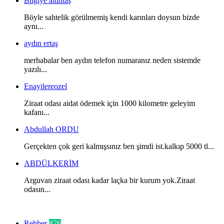
Bilgiye altıntaş
Böyle sahtelik görülmemiş kendi karınları doysun bizde
aynı...
aydın ertaş
merhabalar ben aydın telefon numaranız neden sistemde
yazılı...
Enayilereozel
Ziraat odası aidat ödemek için 1000 kilometre geleyim
kafanı...
Abdullah ORDU
Gerçekten çok geri kalmışsınız ben şimdi ist.kalkıp 5000 tl...
ABDÜLKERİM
Arguvan ziraat odası kadar laçka bir kurum yok.Ziraat
odasın...
Kategoriler
Rehber
876