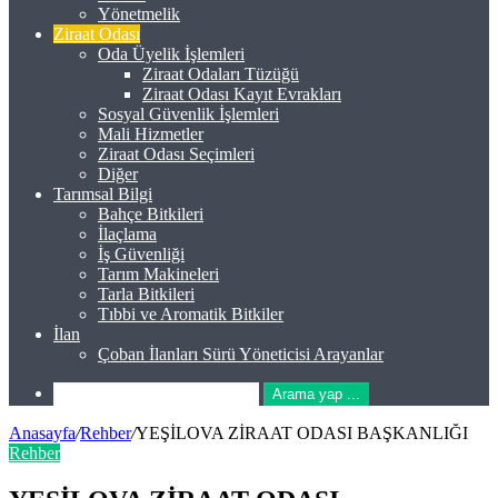
Yönetmelik
Ziraat Odası
Oda Üyelik İşlemleri
Ziraat Odaları Tüzüğü
Ziraat Odası Kayıt Evrakları
Sosyal Güvenlik İşlemleri
Mali Hizmetler
Ziraat Odası Seçimleri
Diğer
Tarımsal Bilgi
Bahçe Bitkileri
İlaçlama
İş Güvenliği
Tarım Makineleri
Tarla Bitkileri
Tıbbi ve Aromatik Bitkiler
İlan
Çoban İlanları Sürü Yöneticisi Arayanlar
Arama yap ...
Anasayfa
/
Rehber
/
YEŞİLOVA ZİRAAT ODASI BAŞKANLIĞI
Rehber