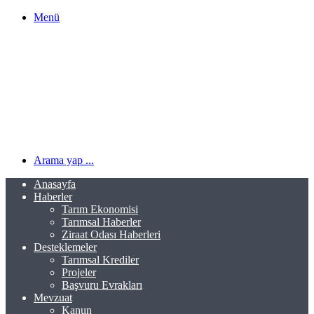
Menü
Arama yap ...
Anasayfa
Haberler
Tarım Ekonomisi
Tarımsal Haberler
Ziraat Odası Haberleri
Desteklemeler
Tarımsal Krediler
Projeler
Başvuru Evrakları
Mevzuat
Kanun