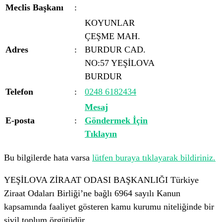
Meclis Başkanı
:
KOYUNLAR
ÇEŞME MAH.
Adres
:
BURDUR CAD.
NO:57 YEŞİLOVA
BURDUR
Telefon
:
0248 6182434
Mesaj
E-posta
:
Göndermek İçin
Tıklayın
Bu bilgilerde hata varsa
lütfen buraya tıklayarak bildiriniz.
YEŞİLOVA ZİRAAT ODASI BAŞKANLIĞI Türkiye
Ziraat Odaları Birliği’ne bağlı 6964 sayılı Kanun
kapsamında faaliyet gösteren kamu kurumu niteliğinde bir
sivil toplum örgütüdür.