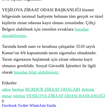
YEŞİLOVA ZİRAAT ODASI BAŞKANLIĞI hizmet
bölgesinde tarımsal faaliyette bulunan tüm gerçek ve tüzel
kişilerin ziraat odasına kayıt olması zorunludur. Çiftçi
Belgesi alabilmek için istenilen evraklara
buradan
ulaşabilirsiniz.
Tarımda kendi nam ve hesabına çalışanlar 5510 sayılı
Kanun’un 4/b kapsamında tarım sigortalısı olmaktadır.
Tarım sigortasını başlatmak için ziraat odasına kayıt
olmanız gereklidir. Sosyal Güvenlik İşlemleri ile ilgili
olarak
buradan bilgi alabilirsiniz.
Etiketler
adres
başkan
BURDUR ZİRAAT ODALARI
iletişim
mesaj
telefon
YEŞİLOVA ZİRAAT ODASI BAŞKANLIĞI
0
Facebook
Twitter
WhatsApp
Yazdır