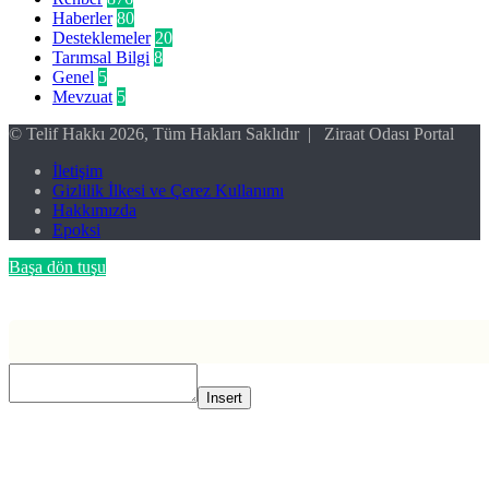
Haberler
80
Desteklemeler
20
Tarımsal Bilgi
8
Genel
5
Mevzuat
5
© Telif Hakkı 2026, Tüm Hakları Saklıdır | Ziraat Odası Portal
İletişim
Gizlilik İlkesi ve Çerez Kullanımı
Hakkımızda
Epoksi
Başa dön tuşu
Insert