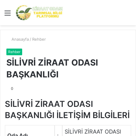
Menü
A
y
...
Anasayfa
/
Rehber
Rehber
SİLİVRİ ZİRAAT ODASI
BAŞKANLIĞI
0
SİLİVRİ ZİRAAT ODASI
BAŞKANLIĞI İLETİŞİM BİLGİLERİ
SİLİVRİ ZİRAAT ODASI
Oda Adı
: