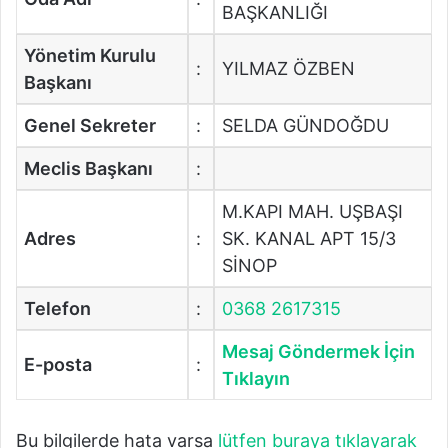
BAŞKANLIĞI
Yönetim Kurulu
:
YILMAZ ÖZBEN
Başkanı
Genel Sekreter
:
SELDA GÜNDOĞDU
Meclis Başkanı
:
M.KAPI MAH. UŞBAŞI
Adres
:
SK. KANAL APT 15/3
SİNOP
Telefon
:
0368 2617315
Mesaj Göndermek İçin
E-posta
:
Tıklayın
Bu bilgilerde hata varsa
lütfen buraya tıklayarak