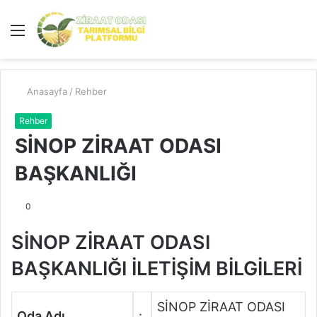
Menü
A
y
...
Anasayfa
/
Rehber
Rehber
SİNOP ZİRAAT ODASI
BAŞKANLIĞI
0
SİNOP ZİRAAT ODASI
BAŞKANLIĞI İLETİŞİM BİLGİLERİ
SİNOP ZİRAAT ODASI
Oda Adı
: