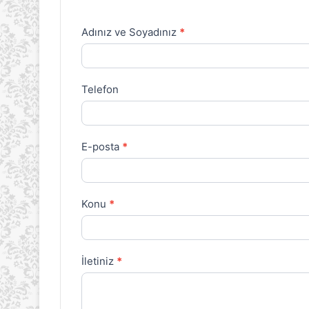
Adınız ve Soyadınız
*
İletişim
Formu
Telefon
E-posta
*
Konu
*
İletiniz
*