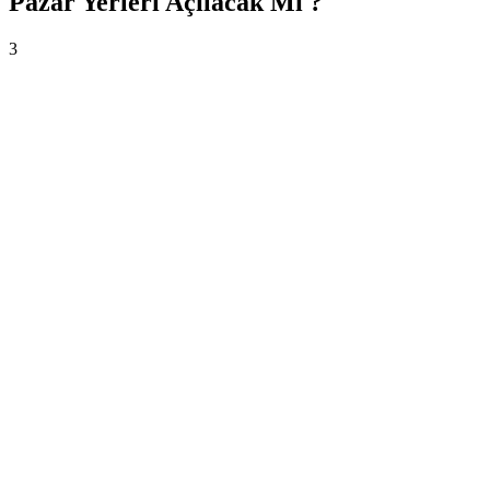
Pazar Yerleri Açılacak Mı ?
3