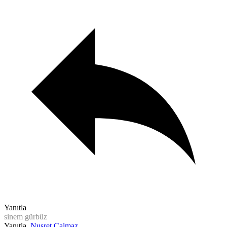
Yanıtla
sinem gürbüz
Yanıtla
Nusret Çalmaz