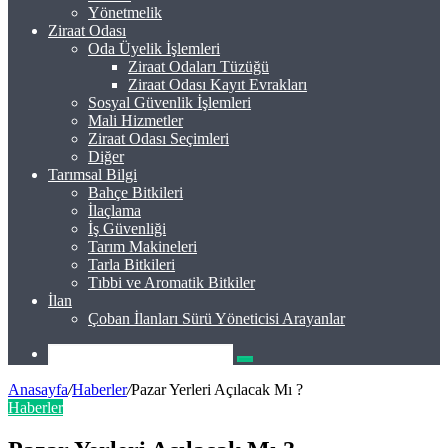
Yönetmelik
Ziraat Odası
Oda Üyelik İşlemleri
Ziraat Odaları Tüzüğü
Ziraat Odası Kayıt Evrakları
Sosyal Güvenlik İşlemleri
Mali Hizmetler
Ziraat Odası Seçimleri
Diğer
Tarımsal Bilgi
Bahçe Bitkileri
İlaçlama
İş Güvenliği
Tarım Makineleri
Tarla Bitkileri
Tıbbi ve Aromatik Bitkiler
İlan
Çoban İlanları Sürü Yöneticisi Arayanlar
Arama
yap
Anasayfa
/
Haberler
/
Pazar Yerleri Açılacak Mı ?
...
Haberler