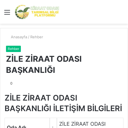
Menü
A
y
...
Anasayfa
/
Rehber
Rehber
ZİLE ZİRAAT ODASI
BAŞKANLIĞI
0
ZİLE ZİRAAT ODASI
BAŞKANLIĞI İLETİŞİM BİLGİLERİ
ZİLE ZİRAAT ODASI
Oda Adı
: