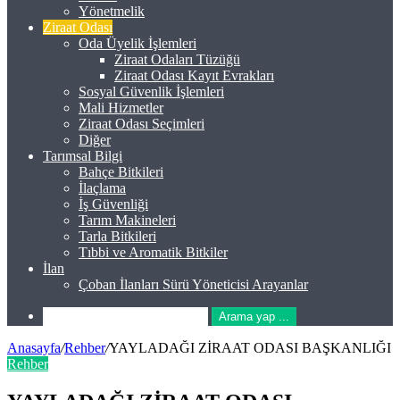
Yönetmelik
Ziraat Odası
Oda Üyelik İşlemleri
Ziraat Odaları Tüzüğü
Ziraat Odası Kayıt Evrakları
Sosyal Güvenlik İşlemleri
Mali Hizmetler
Ziraat Odası Seçimleri
Diğer
Tarımsal Bilgi
Bahçe Bitkileri
İlaçlama
İş Güvenliği
Tarım Makineleri
Tarla Bitkileri
Tıbbi ve Aromatik Bitkiler
İlan
Çoban İlanları Sürü Yöneticisi Arayanlar
Arama yap ...
Anasayfa
/
Rehber
/
YAYLADAĞI ZİRAAT ODASI BAŞKANLIĞI
Rehber