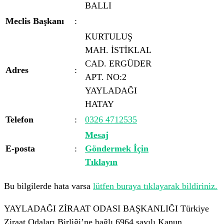
BALLI
Meclis Başkanı
:
KURTULUŞ
MAH. İSTİKLAL
CAD. ERGÜDER
Adres
:
APT. NO:2
YAYLADAĞI
HATAY
Telefon
:
0326 4712535
Mesaj
E-posta
:
Göndermek İçin
Tıklayın
Bu bilgilerde hata varsa
lütfen buraya tıklayarak bildiriniz.
YAYLADAĞI ZİRAAT ODASI BAŞKANLIĞI Türkiye
Ziraat Odaları Birliği’ne bağlı 6964 sayılı Kanun