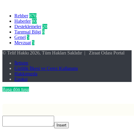
Kategoriler
Rehber
876
Haberler
80
Desteklemeler
20
Tarımsal Bilgi
8
Genel
5
Mevzuat
5
© Telif Hakkı 2026, Tüm Hakları Saklıdır | Ziraat Odası Portal
İletişim
Gizlilik İlkesi ve Çerez Kullanımı
Hakkımızda
Epoksi
Başa dön tuşu
Insert