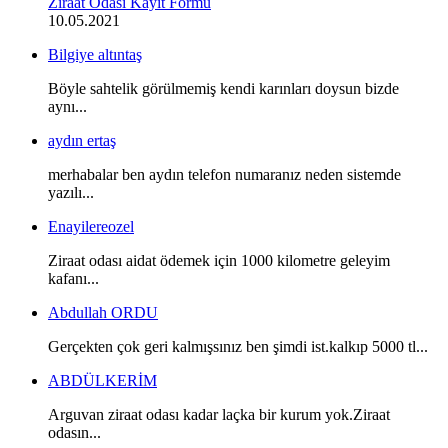
Ziraat Odası Kayıt Formu
10.05.2021
Bilgiye altıntaş
Böyle sahtelik görülmemiş kendi karınları doysun bizde
aynı...
aydın ertaş
merhabalar ben aydın telefon numaranız neden sistemde
yazılı...
Enayilereozel
Ziraat odası aidat ödemek için 1000 kilometre geleyim
kafanı...
Abdullah ORDU
Gerçekten çok geri kalmışsınız ben şimdi ist.kalkıp 5000 tl...
ABDÜLKERİM
Arguvan ziraat odası kadar laçka bir kurum yok.Ziraat
odasın...