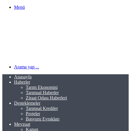
Menü
Arama yap ...
Anasayfa
Haberler
Tarım Ekonomisi
Tarımsal Haberler
Ziraat Odası Haberleri
Desteklemeler
Tarımsal Krediler
Projeler
Başvuru Evrakları
Mevzuat
Kanun