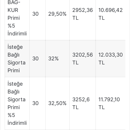
BAĞ-
KUR
2952,36
10.696,42
30
29,50%
Primi
TL
TL
%5
İndirimli
İsteğe
Bağlı
3202,56
12.033,30
30
32%
Sigorta
TL
TL
Primi
İsteğe
Bağlı
Sigorta
3252,6
11.792,10
30
32,50%
Primi
TL
TL
%5
İndirimli