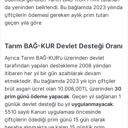
da yeninden belirlendi. Bu bağlamda 2023 yılında
çiftçilerin ödemesi gereken aylık prim tutarı
geçen yıla göre
yüzde 57,55 artarak 3.452,76TL
olarak tespit edildi.
Tarım BAĞ-KUR Devlet Desteği Oranı
Ayrıca Tarım BAĞ-KUR’u üzerinden devlet
tarafından yapılan destekleme 2008 yılından
itibaren her yıl bir gün azaltılarak devam
etmektedir. Bu bağlamda 2023 yılı için çiftçiler
brüt asgari ücret olan 10.008,00TL üzerinden
30
prim günü ödeme yapacak
. Geçen yıl sağlanan 1
günlük devlet desteği bu yıl
uygulanmayacak
.
5510 sayılı Kanun uygulaması öncesinde
çiftçilerin ödediği prim günü 15 gün olarak
hesaba alınmakta ve kalan 15 günlük prim