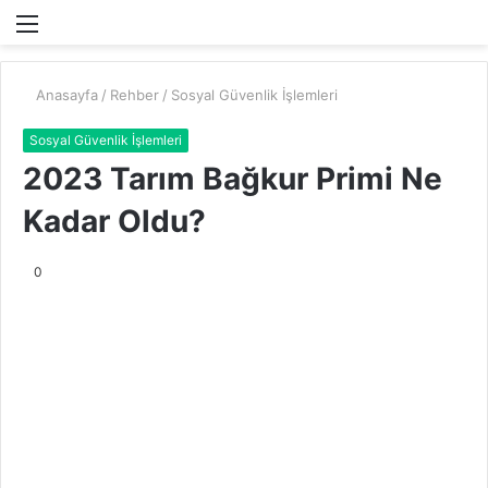
Menü
A
y
...
Anasayfa
/
Rehber
/
Sosyal Güvenlik İşlemleri
Sosyal Güvenlik İşlemleri
2023 Tarım Bağkur Primi Ne
Kadar Oldu?
0