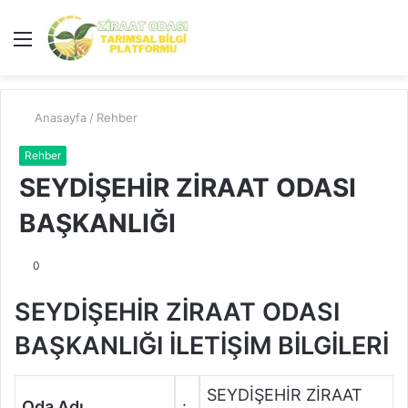
Menü
A
y
...
Anasayfa
/
Rehber
Rehber
SEYDİŞEHİR ZİRAAT ODASI
BAŞKANLIĞI
0
SEYDİŞEHİR ZİRAAT ODASI
BAŞKANLIĞI İLETİŞİM BİLGİLERİ
SEYDİŞEHİR ZİRAAT
Oda Adı
: