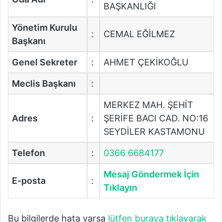
BAŞKANLIĞI
Yönetim Kurulu
:
CEMAL EĞİLMEZ
Başkanı
Genel Sekreter
:
AHMET ÇEKİKOĞLU
Meclis Başkanı
:
MERKEZ MAH. ŞEHİT
Adres
:
ŞERİFE BACI CAD. NO:16
SEYDİLER KASTAMONU
Telefon
:
0366 6684177
Mesaj Göndermek İçin
E-posta
:
Tıklayın
Bu bilgilerde hata varsa
lütfen buraya tıklayarak