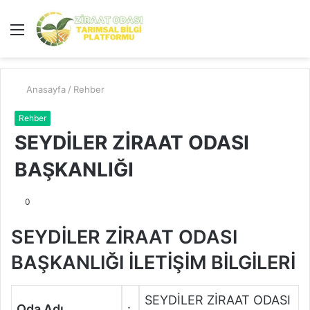
Menü
A
y
...
Anasayfa
/
Rehber
Rehber
SEYDİLER ZİRAAT ODASI
BAŞKANLIĞI
0
SEYDİLER ZİRAAT ODASI
BAŞKANLIĞI İLETİŞİM BİLGİLERİ
SEYDİLER ZİRAAT ODASI
Oda Adı
: