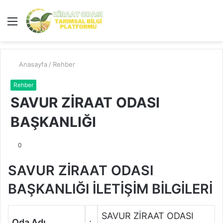
Menü
A
y
...
Anasayfa
/
Rehber
Rehber
SAVUR ZİRAAT ODASI
BAŞKANLIĞI
0
SAVUR ZİRAAT ODASI
BAŞKANLIĞI İLETİŞİM BİLGİLERİ
SAVUR ZİRAAT ODASI
Oda Adı
: