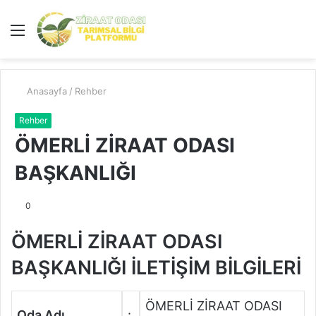
Menü
A
y
...
Anasayfa
/
Rehber
Rehber
ÖMERLİ ZİRAAT ODASI
BAŞKANLIĞI
0
ÖMERLİ ZİRAAT ODASI
BAŞKANLIĞI İLETİŞİM BİLGİLERİ
ÖMERLİ ZİRAAT ODASI
Oda Adı
: