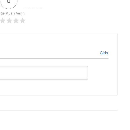
0
iğe Puan Verin
Giriş