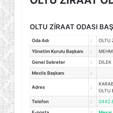
OLTU ZİRAAT O
OLTU ZİRAAT ODASI BAŞK
Oda Adı
:
OLTU 
Yönetim Kurulu Başkanı
:
MEHME
Genel Sekreter
:
DİLEK
Meclis Başkanı
:
KARAB
Adres
:
OLTU
Telefon
:
0442 
E-posta
:
Mesaj 