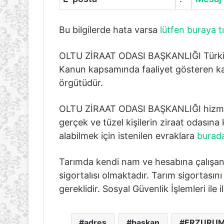
Bu bilgilerde hata varsa
lütfen buraya tı
OLTU ZİRAAT ODASI BAŞKANLIĞI Türkiye Z
Kanun kapsamında faaliyet gösteren kam
örgütüdür.
OLTU ZİRAAT ODASI BAŞKANLIĞI hizmet 
gerçek ve tüzel kişilerin ziraat odasına 
alabilmek için istenilen evraklara
burada
Tarımda kendi nam ve hesabına çalışan
sigortalısı olmaktadır. Tarım sigortasın
gereklidir. Sosyal Güvenlik İşlemleri ile i
adres
başkan
ERZURUM