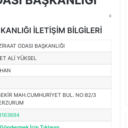
DASI BAŞKANLIĞI
0
ANLIĞI İLETİŞİM BİLGİLERİ
ZİRAAT ODASI BAŞKANLIĞI
T ALİ YÜKSEL
 HAN
EKİR MAH.CUMHURİYET BUL. NO:82/3
 ERZURUM
8163694
Göndermek İçin Tıklayın