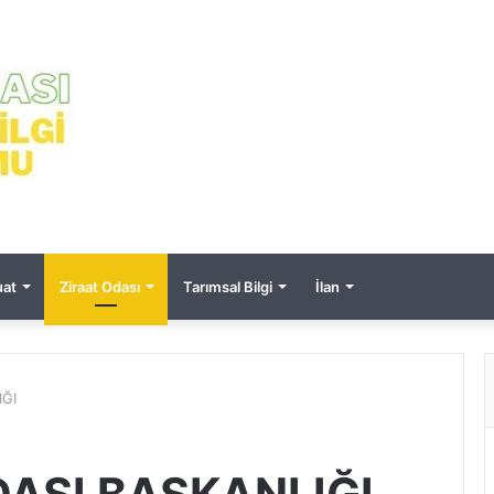
at
Ziraat Odası
Tarımsal Bilgi
İlan
IĞI