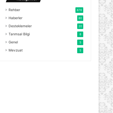
Rehber
876
Haberler
80
Desteklemeler
20
Tarımsal Bilgi
8
Genel
5
Mevzuat
5