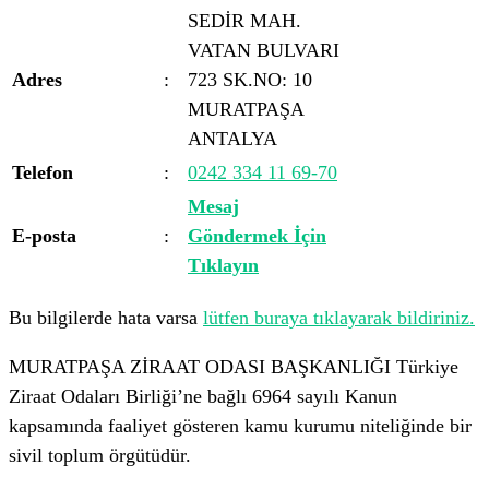
SEDİR MAH.
VATAN BULVARI
Adres
:
723 SK.NO: 10
MURATPAŞA
ANTALYA
Telefon
:
0242 334 11 69-70
Mesaj
E-posta
:
Göndermek İçin
Tıklayın
Bu bilgilerde hata varsa
lütfen buraya tıklayarak bildiriniz.
MURATPAŞA ZİRAAT ODASI BAŞKANLIĞI Türkiye
Ziraat Odaları Birliği’ne bağlı 6964 sayılı Kanun
kapsamında faaliyet gösteren kamu kurumu niteliğinde bir
sivil toplum örgütüdür.