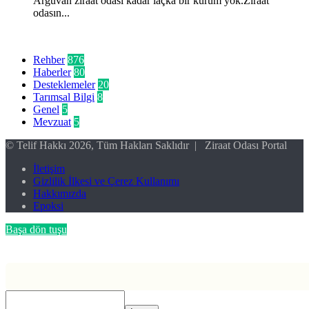
Arguvan ziraat odası kadar laçka bir kurum yok.Ziraat
odasın...
Kategoriler
Rehber
876
Haberler
80
Desteklemeler
20
Tarımsal Bilgi
8
Genel
5
Mevzuat
5
© Telif Hakkı 2026, Tüm Hakları Saklıdır | Ziraat Odası Portal
İletişim
Gizlilik İlkesi ve Çerez Kullanımı
Hakkımızda
Epoksi
Başa dön tuşu