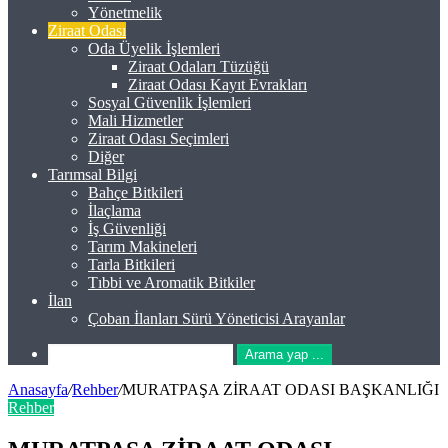
Yönetmelik
Ziraat Odası
Oda Üyelik İşlemleri
Ziraat Odaları Tüzüğü
Ziraat Odası Kayıt Evrakları
Sosyal Güvenlik İşlemleri
Mali Hizmetler
Ziraat Odası Seçimleri
Diğer
Tarımsal Bilgi
Bahçe Bitkileri
İlaçlama
İş Güvenliği
Tarım Makineleri
Tarla Bitkileri
Tıbbi ve Aromatik Bitkiler
İlan
Çoban İlanları Sürü Yöneticisi Arayanlar
Arama yap ...
Anasayfa
/
Rehber
/
MURATPAŞA ZİRAAT ODASI BAŞKANLIĞI
Rehber