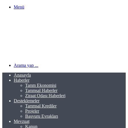
Menü
Arama yap ...
Anasayfa
Haberler
Tarım Ekonomisi
Tarımsal Haberler
Ziraat Odası Haberleri
Desteklemeler
Tarımsal Krediler
Projeler
Başvuru Evrakları
Mevzuat
Kanun