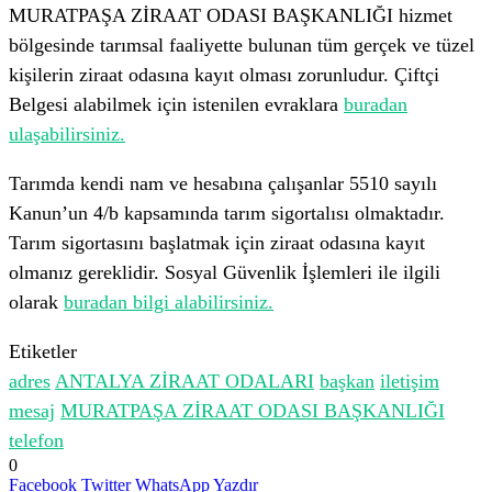
MURATPAŞA ZİRAAT ODASI BAŞKANLIĞI hizmet
bölgesinde tarımsal faaliyette bulunan tüm gerçek ve tüzel
kişilerin ziraat odasına kayıt olması zorunludur. Çiftçi
Belgesi alabilmek için istenilen evraklara
buradan
ulaşabilirsiniz.
Tarımda kendi nam ve hesabına çalışanlar 5510 sayılı
Kanun’un 4/b kapsamında tarım sigortalısı olmaktadır.
Tarım sigortasını başlatmak için ziraat odasına kayıt
olmanız gereklidir. Sosyal Güvenlik İşlemleri ile ilgili
olarak
buradan bilgi alabilirsiniz.
Etiketler
adres
ANTALYA ZİRAAT ODALARI
başkan
iletişim
mesaj
MURATPAŞA ZİRAAT ODASI BAŞKANLIĞI
telefon
0
Facebook
Twitter
WhatsApp
Yazdır