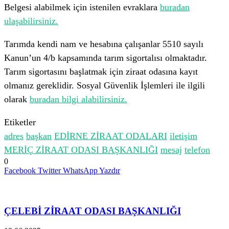
Belgesi alabilmek için istenilen evraklara
buradan
ulaşabilirsiniz.
Tarımda kendi nam ve hesabına çalışanlar 5510 sayılı
Kanun’un 4/b kapsamında tarım sigortalısı olmaktadır.
Tarım sigortasını başlatmak için ziraat odasına kayıt
olmanız gereklidir. Sosyal Güvenlik İşlemleri ile ilgili
olarak
buradan bilgi alabilirsiniz.
Etiketler
adres
başkan
EDİRNE ZİRAAT ODALARI
iletişim
MERİÇ ZİRAAT ODASI BAŞKANLIĞI
mesaj
telefon
0
Facebook
Twitter
WhatsApp
Yazdır
İlgili Makaleler
ÇELEBİ ZİRAAT ODASI BAŞKANLIĞI