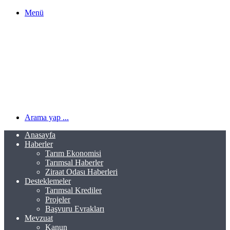
Menü
Arama yap ...
Anasayfa
Haberler
Tarım Ekonomisi
Tarımsal Haberler
Ziraat Odası Haberleri
Desteklemeler
Tarımsal Krediler
Projeler
Başvuru Evrakları
Mevzuat
Kanun