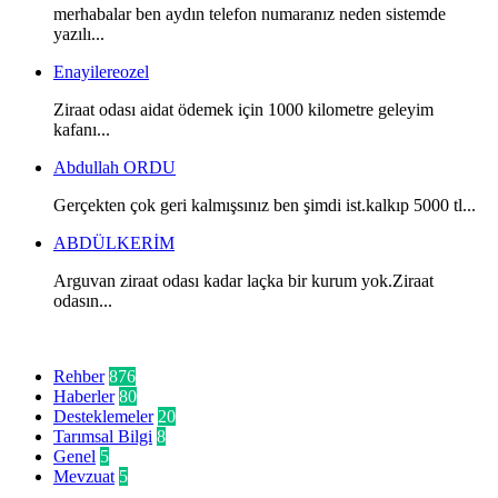
merhabalar ben aydın telefon numaranız neden sistemde
yazılı...
Enayilereozel
Ziraat odası aidat ödemek için 1000 kilometre geleyim
kafanı...
Abdullah ORDU
Gerçekten çok geri kalmışsınız ben şimdi ist.kalkıp 5000 tl...
ABDÜLKERİM
Arguvan ziraat odası kadar laçka bir kurum yok.Ziraat
odasın...
Kategoriler
Rehber
876
Haberler
80
Desteklemeler
20
Tarımsal Bilgi
8
Genel
5
Mevzuat
5