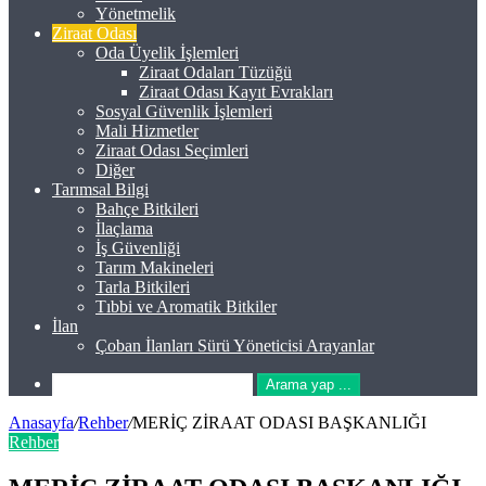
Yönetmelik
Ziraat Odası
Oda Üyelik İşlemleri
Ziraat Odaları Tüzüğü
Ziraat Odası Kayıt Evrakları
Sosyal Güvenlik İşlemleri
Mali Hizmetler
Ziraat Odası Seçimleri
Diğer
Tarımsal Bilgi
Bahçe Bitkileri
İlaçlama
İş Güvenliği
Tarım Makineleri
Tarla Bitkileri
Tıbbi ve Aromatik Bitkiler
İlan
Çoban İlanları Sürü Yöneticisi Arayanlar
Arama yap ...
Anasayfa
/
Rehber
/
MERİÇ ZİRAAT ODASI BAŞKANLIĞI
Rehber