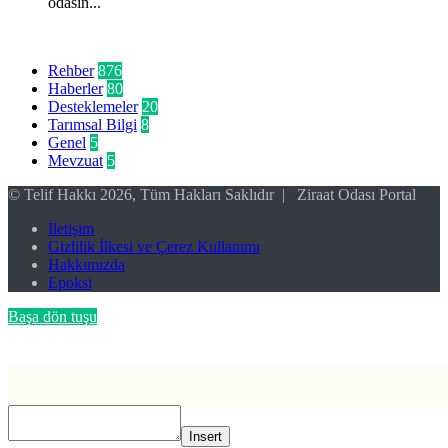
odasın...
Kategoriler
Rehber
876
Haberler
80
Desteklemeler
20
Tarımsal Bilgi
8
Genel
5
Mevzuat
5
© Telif Hakkı 2026, Tüm Hakları Saklıdır | Ziraat Odası Portal
İletişim
Gizlilik İlkesi ve Çerez Kullanımı
Hakkımızda
Epoksi
Başa dön tuşu
Insert