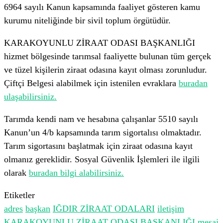
6964 sayılı Kanun kapsamında faaliyet gösteren kamu
kurumu niteliğinde bir sivil toplum örgütüdür.
KARAKOYUNLU ZİRAAT ODASI BAŞKANLIĞI
hizmet bölgesinde tarımsal faaliyette bulunan tüm gerçek
ve tüzel kişilerin ziraat odasına kayıt olması zorunludur.
Çiftçi Belgesi alabilmek için istenilen evraklara
buradan
ulaşabilirsiniz.
Tarımda kendi nam ve hesabına çalışanlar 5510 sayılı
Kanun’un 4/b kapsamında tarım sigortalısı olmaktadır.
Tarım sigortasını başlatmak için ziraat odasına kayıt
olmanız gereklidir. Sosyal Güvenlik İşlemleri ile ilgili
olarak
buradan bilgi alabilirsiniz.
Etiketler
adres
başkan
IĞDIR ZİRAAT ODALARI
iletişim
KARAKOYUNLU ZİRAAT ODASI BAŞKANLIĞI
mesaj