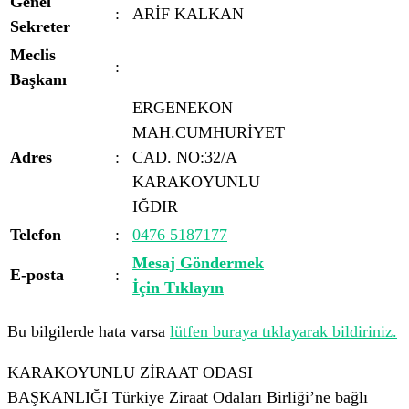
Genel
:
ARİF KALKAN
Sekreter
Meclis
:
Başkanı
ERGENEKON
MAH.CUMHURİYET
Adres
:
CAD. NO:32/A
KARAKOYUNLU
IĞDIR
Telefon
:
0476 5187177
Mesaj Göndermek
E-posta
:
İçin Tıklayın
Bu bilgilerde hata varsa
lütfen buraya tıklayarak bildiriniz.
KARAKOYUNLU ZİRAAT ODASI
BAŞKANLIĞI Türkiye Ziraat Odaları Birliği’ne bağlı