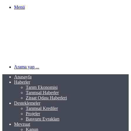
Menü
Arama yap ...
Anasayfa
Haberler
Tarım Ekonomisi
Tarımsal Haberler
Ziraat Odası Haberleri
Desteklemeler
Tarımsal Krediler
Projeler
Başvuru Evrakları
Mevzuat
Kanun