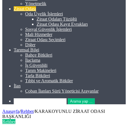
Yönetmelik
Ziraat Odası
Oda Üyelik İşlemleri
Ziraat Odaları Tüzüğü
Ziraat Odası Kayıt Evrakları
Sosyal Güvenlik İşlemleri
Mali Hizmetler
Ziraat Odası Seçimleri
Diğer
Tarımsal Bilgi
Bahçe Bitkileri
İlaçlama
İş Güvenliği
Tarım Makineleri
Tarla Bitkileri
Tıbbi ve Aromatik Bitkiler
İlan
Çoban İlanları Sürü Yöneticisi Arayanlar
Arama yap ...
Anasayfa
/
Rehber
/
KARAKOYUNLU ZİRAAT ODASI
BAŞKANLIĞI
Rehber