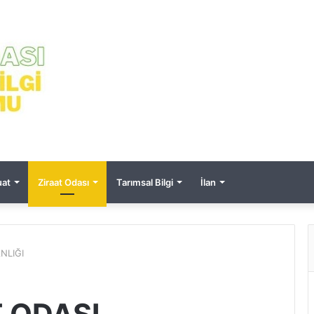
at
Ziraat Odası
Tarımsal Bilgi
İlan
NLIĞI