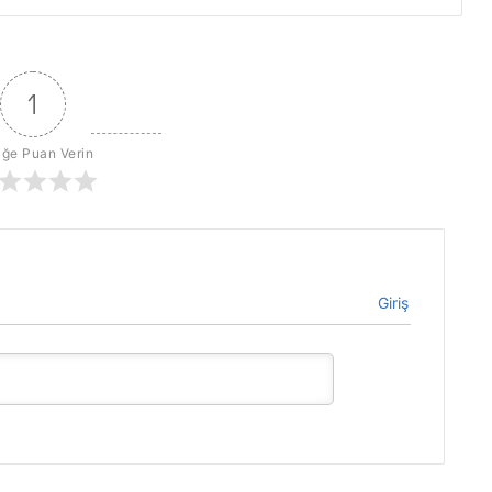
1
iğe Puan Verin
Giriş