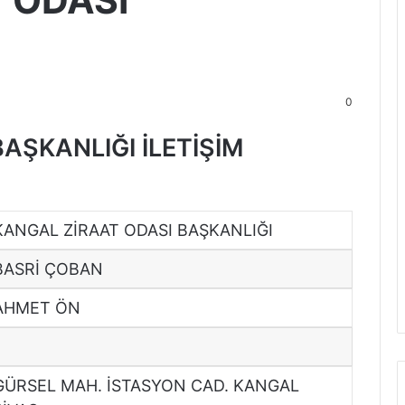
 ODASI
0
AŞKANLIĞI İLETİŞİM
KANGAL ZİRAAT ODASI BAŞKANLIĞI
BASRİ ÇOBAN
AHMET ÖN
GÜRSEL MAH. İSTASYON CAD. KANGAL