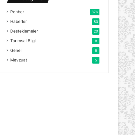
Rehber
876
Haberler
80
Desteklemeler
20
Tarımsal Bilgi
8
Genel
5
Mevzuat
5