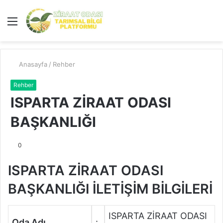
Menü
A
y
...
Anasayfa
/
Rehber
Rehber
ISPARTA ZİRAAT ODASI
BAŞKANLIĞI
0
ISPARTA ZİRAAT ODASI
BAŞKANLIĞI İLETİŞİM BİLGİLERİ
ISPARTA ZİRAAT ODASI
Oda Adı
: