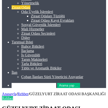
Yönetmelik
Ziraat Odası
Oda Üyelik İşlemleri
Ziraat Odaları Tüzüğü
Ziraat Odası Kayıt Evrakları
Sosyal Güvenlik İşlemleri
Mali Hizmetler
Ziraat Odası Seçimleri
Diğer
Tarımsal Bilgi
Bahçe Bitkileri
İlaçlama
İş Güvenliği
Tarım Makineleri
Tarla Bitkileri
Tıbbi ve Aromatik Bitkiler
İlan
Çoban İlanları Sürü Yöneticisi Arayanlar
Arama yap ...
Anasayfa
/
Rehber
/
GÜZELYURT ZİRAAT ODASI BAŞKANLIĞI
Rehber