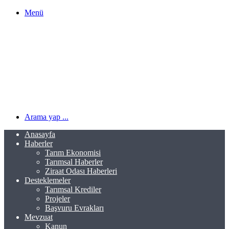
Menü
Arama yap ...
Anasayfa
Haberler
Tarım Ekonomisi
Tarımsal Haberler
Ziraat Odası Haberleri
Desteklemeler
Tarımsal Krediler
Projeler
Başvuru Evrakları
Mevzuat
Kanun