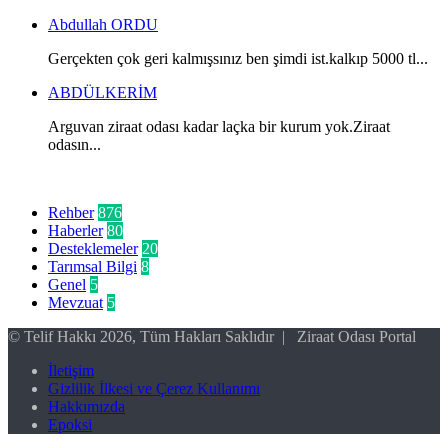
Abdullah ORDU
Gerçekten çok geri kalmışsınız ben şimdi ist.kalkıp 5000 tl...
ABDÜLKERİM
Arguvan ziraat odası kadar laçka bir kurum yok.Ziraat
odasın...
Kategoriler
Rehber
876
Haberler
80
Desteklemeler
20
Tarımsal Bilgi
8
Genel
5
Mevzuat
5
© Telif Hakkı 2026, Tüm Hakları Saklıdır | Ziraat Odası Portal
İletişim
Gizlilik İlkesi ve Çerez Kullanımı
Hakkımızda
Epoksi