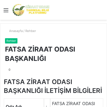
Menü
A
y
...
Anasayfa
/
Rehber
Rehber
FATSA ZİRAAT ODASI
BAŞKANLIĞI
0
FATSA ZİRAAT ODASI
BAŞKANLIĞI İLETİŞİM BİLGİLERİ
FATSA ZİRAAT ODASI
Oda Adı
: