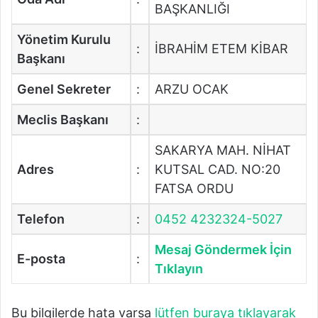
BAŞKANLIĞI
Yönetim Kurulu
:
İBRAHİM ETEM KİBAR
Başkanı
Genel Sekreter
:
ARZU OCAK
Meclis Başkanı
:
SAKARYA MAH. NİHAT
Adres
:
KUTSAL CAD. NO:20
FATSA ORDU
Telefon
:
0452 4232324-5027
Mesaj Göndermek İçin
E-posta
:
Tıklayın
Bu bilgilerde hata varsa
lütfen buraya tıklayarak