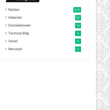
Rehber
876
Haberler
80
Desteklemeler
20
Tarımsal Bilgi
8
Genel
5
Mevzuat
5