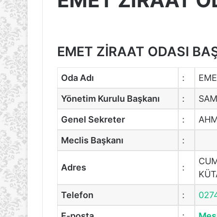
EMET ZİRAAT O
EMET ZİRAAT ODASI BAŞK
Oda Adı
:
EME
Yönetim Kurulu Başkanı
:
SAM
Genel Sekreter
:
AHM
Meclis Başkanı
:
CUM
Adres
:
KÜT
Telefon
:
027
E-posta
:
Mesa