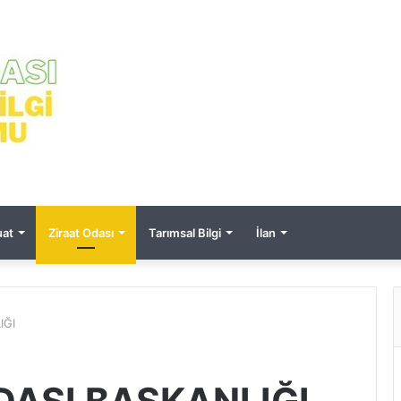
at
Ziraat Odası
Tarımsal Bilgi
İlan
IĞI