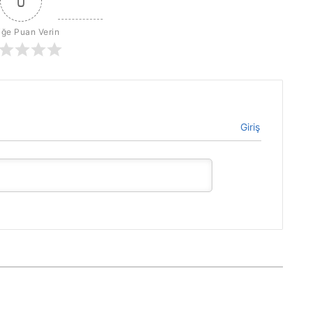
0
iğe Puan Verin
Giriş