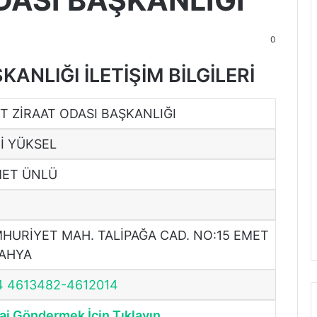
DASI BAŞKANLIĞI
0
ANLIĞI İLETİŞİM BİLGİLERİ
T ZİRAAT ODASI BAŞKANLIĞI
İ YÜKSEL
ET ÜNLÜ
HURİYET MAH. TALİPAĞA CAD. NO:15 EMET
AHYA
4 4613482-4612014
j Göndermek İçin Tıklayın