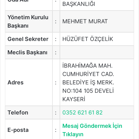
BAŞKANLIĞI
Yönetim Kurulu
:
MEHMET MURAT
Başkanı
Genel Sekreter
:
HÜZÜFET ÖZÇELİK
Meclis Başkanı
:
İBRAHİMAĞA MAH.
CUMHURİYET CAD.
Adres
:
BELEDİYE İŞ MERK.
NO:104 105 DEVELİ
KAYSERİ
Telefon
:
0352 621 61 82
Mesaj Göndermek İçin
E-posta
:
Tıklayın