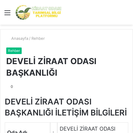
Menü
A
y
...
Anasayfa
/
Rehber
Rehber
DEVELİ ZİRAAT ODASI
BAŞKANLIĞI
0
DEVELİ ZİRAAT ODASI
BAŞKANLIĞI İLETİŞİM BİLGİLERİ
DEVELİ ZİRAAT ODASI
Oda Adı
: