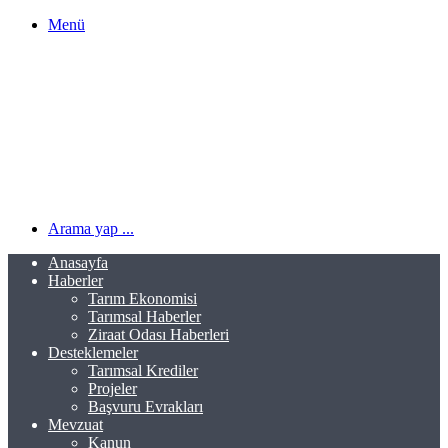
Menü
Arama yap ...
Anasayfa
Haberler
Tarım Ekonomisi
Tarımsal Haberler
Ziraat Odası Haberleri
Desteklemeler
Tarımsal Krediler
Projeler
Başvuru Evrakları
Mevzuat
Kanun