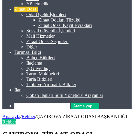
Yönetmelik
Ziraat Odası
Oda Üyelik İşlemleri
Ziraat Odaları Tüzüğü
Ziraat Odası Kayıt Evrakları
Sosyal Güvenlik İşlemleri
Mali Hizmetler
Ziraat Odası Seçimleri
Diğer
Tarımsal Bilgi
Bahçe Bitkileri
İlaçlama
İş Güvenliği
Tarım Makineleri
Tarla Bitkileri
Tıbbi ve Aromatik Bitkiler
İlan
Çoban İlanları Sürü Yöneticisi Arayanlar
Arama yap ...
Anasayfa
/
Rehber
/
ÇAYIROVA ZİRAAT ODASI BAŞKANLIĞI
Rehber