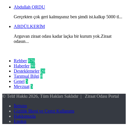
Abdullah ORDU
Gerçekten çok geri kalmışsınız ben şimdi ist.kalkıp 5000 tl...
ABDÜLKERİM
Arguvan ziraat odası kadar laçka bir kurum yok.Ziraat
odasın...
Kategoriler
Rehber
876
Haberler
80
Desteklemeler
20
Tarımsal Bilgi
8
Genel
5
Mevzuat
5
© Telif Hakkı 2026, Tüm Hakları Saklıdır | Ziraat Odası Portal
İletişim
Gizlilik İlkesi ve Çerez Kullanımı
Hakkımızda
Epoksi