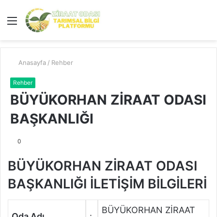
Menü
A
y
...
Anasayfa
/
Rehber
Rehber
BÜYÜKORHAN ZİRAAT ODASI
BAŞKANLIĞI
0
BÜYÜKORHAN ZİRAAT ODASI
BAŞKANLIĞI İLETİŞİM BİLGİLERİ
BÜYÜKORHAN ZİRAAT
Oda Adı
: