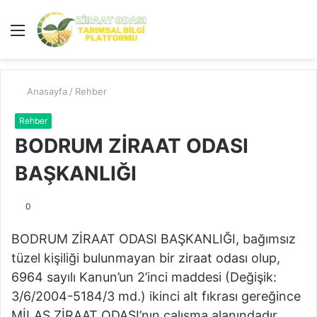
Menü
A
y
...
Anasayfa
/
Rehber
Rehber
BODRUM ZİRAAT ODASI
BAŞKANLIĞI
0
BODRUM ZİRAAT ODASI BAŞKANLIĞI, bağımsız
tüzel kişiliği bulunmayan bir ziraat odası olup,
6964 sayılı Kanun’un 2’inci maddesi (Değişik:
3/6/2004-5184/3 md.) ikinci alt fıkrası gereğince
MİLAS ZİRAAT ODASI’nın çalışma alanındadır.