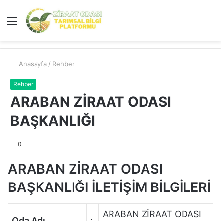
Menü
A
y
...
Anasayfa
/
Rehber
Rehber
ARABAN ZİRAAT ODASI
BAŞKANLIĞI
0
ARABAN ZİRAAT ODASI
BAŞKANLIĞI İLETİŞİM BİLGİLERİ
ARABAN ZİRAAT ODASI
Oda Adı
: