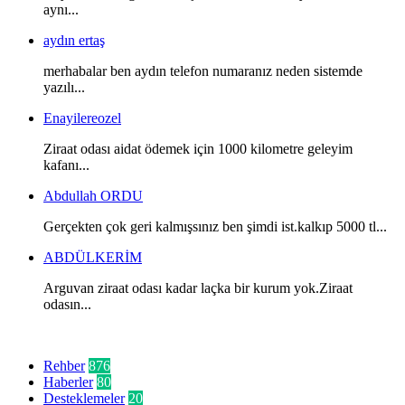
aynı...
aydın ertaş
merhabalar ben aydın telefon numaranız neden sistemde
yazılı...
Enayilereozel
Ziraat odası aidat ödemek için 1000 kilometre geleyim
kafanı...
Abdullah ORDU
Gerçekten çok geri kalmışsınız ben şimdi ist.kalkıp 5000 tl...
ABDÜLKERİM
Arguvan ziraat odası kadar laçka bir kurum yok.Ziraat
odasın...
Kategoriler
Rehber
876
Haberler
80
Desteklemeler
20