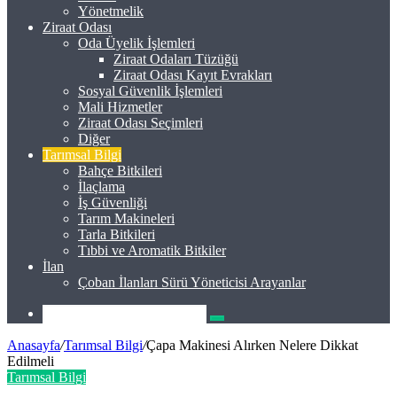
Yönetmelik
Ziraat Odası
Oda Üyelik İşlemleri
Ziraat Odaları Tüzüğü
Ziraat Odası Kayıt Evrakları
Sosyal Güvenlik İşlemleri
Mali Hizmetler
Ziraat Odası Seçimleri
Diğer
Tarımsal Bilgi
Bahçe Bitkileri
İlaçlama
İş Güvenliği
Tarım Makineleri
Tarla Bitkileri
Tıbbi ve Aromatik Bitkiler
İlan
Çoban İlanları Sürü Yöneticisi Arayanlar
Arama
yap
Anasayfa
/
Tarımsal Bilgi
/
Çapa Makinesi Alırken Nelere Dikkat
...
Edilmeli
Tarımsal Bilgi