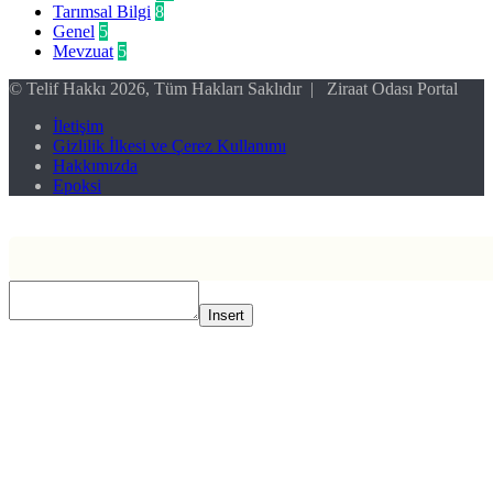
Tarımsal Bilgi
8
Genel
5
Mevzuat
5
© Telif Hakkı 2026, Tüm Hakları Saklıdır | Ziraat Odası Portal
İletişim
Gizlilik İlkesi ve Çerez Kullanımı
Hakkımızda
Epoksi
Başa
dön
tuşu
Insert