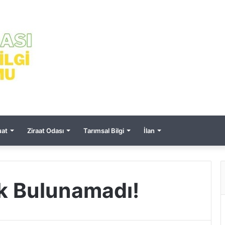
at
Ziraat Odası
Tarımsal Bilgi
İlan
ik Bulunamadı!