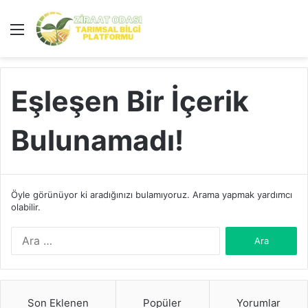
Menü
A
y
...
Eşleşen Bir İçerik
Bulunamadı!
Öyle görünüyor ki aradığınızı bulamıyoruz. Arama yapmak yardımcı
olabilir.
A
r
a
m
a
Son Eklenen
Popüler
Yorumlar
: