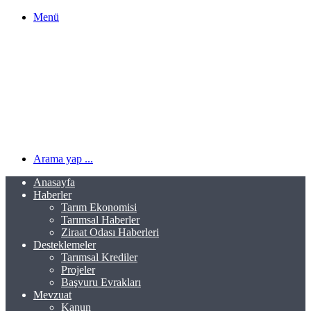
Menü
Arama yap ...
Anasayfa
Haberler
Tarım Ekonomisi
Tarımsal Haberler
Ziraat Odası Haberleri
Desteklemeler
Tarımsal Krediler
Projeler
Başvuru Evrakları
Mevzuat
Kanun