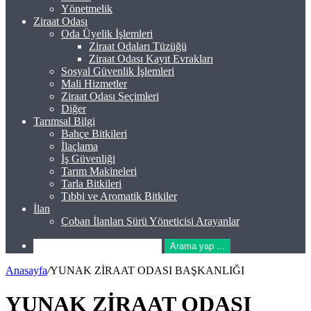
Yönetmelik
Ziraat Odası
Oda Üyelik İşlemleri
Ziraat Odaları Tüzüğü
Ziraat Odası Kayıt Evrakları
Sosyal Güvenlik İşlemleri
Mali Hizmetler
Ziraat Odası Seçimleri
Diğer
Tarımsal Bilgi
Bahçe Bitkileri
İlaçlama
İş Güvenliği
Tarım Makineleri
Tarla Bitkileri
Tıbbi ve Aromatik Bitkiler
İlan
Çoban İlanları Sürü Yöneticisi Arayanlar
Arama yap ...
Anasayfa
/
YUNAK ZİRAAT ODASI BAŞKANLIĞI
YUNAK ZİRAAT ODASI