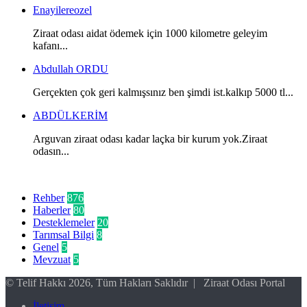
Enayilereozel
Ziraat odası aidat ödemek için 1000 kilometre geleyim
kafanı...
Abdullah ORDU
Gerçekten çok geri kalmışsınız ben şimdi ist.kalkıp 5000 tl...
ABDÜLKERİM
Arguvan ziraat odası kadar laçka bir kurum yok.Ziraat
odasın...
Kategoriler
Rehber
876
Haberler
80
Desteklemeler
20
Tarımsal Bilgi
8
Genel
5
Mevzuat
5
© Telif Hakkı 2026, Tüm Hakları Saklıdır | Ziraat Odası Portal
İletişim