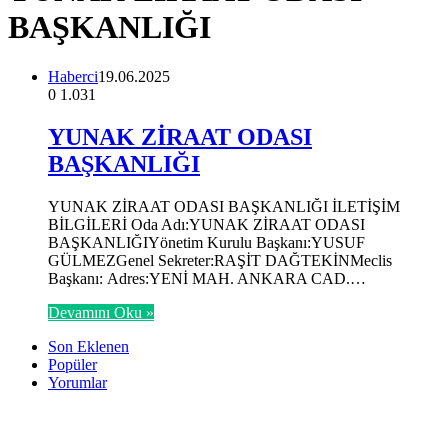
BAŞKANLIĞI
Haberci
19.06.2025
0
1.031
YUNAK ZİRAAT ODASI
BAŞKANLIĞI
YUNAK ZİRAAT ODASI BAŞKANLIĞI İLETİŞİM
BİLGİLERİ Oda Adı:YUNAK ZİRAAT ODASI
BAŞKANLIĞIYönetim Kurulu Başkanı:YUSUF
GÜLMEZGenel Sekreter:RAŞİT DAĞTEKİNMeclis
Başkanı: Adres:YENİ MAH. ANKARA CAD.…
Devamını Oku »
Son Eklenen
Popüler
Yorumlar