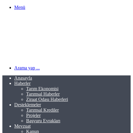
Menü
Arama yap ...
Anasayfa
Haberler
Tarım Ekonomisi
Tarımsal Haberler
Ziraat Odası Haberleri
Desteklemeler
Tarımsal Krediler
Projeler
Başvuru Evrakları
Mevzuat
Kanun