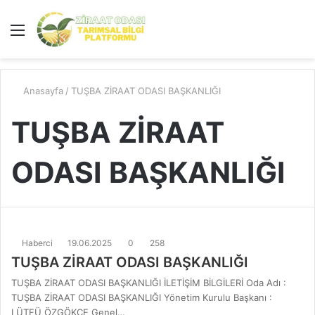
Menü
A
y
...
Anasayfa
/
TUŞBA ZİRAAT ODASI BAŞKANLIĞI
TUŞBA ZİRAAT
ODASI BAŞKANLIĞI
Haberci
19.06.2025
0
258
TUŞBA ZİRAAT ODASI BAŞKANLIĞI
TUŞBA ZİRAAT ODASI BAŞKANLIĞI İLETİŞİM BİLGİLERİ Oda Adı :
TUŞBA ZİRAAT ODASI BAŞKANLIĞI Yönetim Kurulu Başkanı :
LÜTFÜ ÖZGÖKÇE Genel…