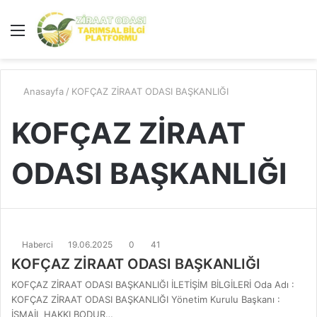
Menü
A
y
...
Anasayfa
/
KOFÇAZ ZİRAAT ODASI BAŞKANLIĞI
KOFÇAZ ZİRAAT
ODASI BAŞKANLIĞI
Haberci
19.06.2025
0
41
KOFÇAZ ZİRAAT ODASI BAŞKANLIĞI
KOFÇAZ ZİRAAT ODASI BAŞKANLIĞI İLETİŞİM BİLGİLERİ Oda Adı :
KOFÇAZ ZİRAAT ODASI BAŞKANLIĞI Yönetim Kurulu Başkanı :
İSMAİL HAKKI BODUR…