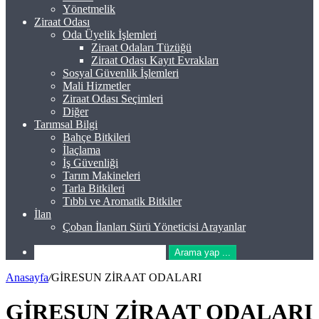
Yönetmelik
Ziraat Odası
Oda Üyelik İşlemleri
Ziraat Odaları Tüzüğü
Ziraat Odası Kayıt Evrakları
Sosyal Güvenlik İşlemleri
Mali Hizmetler
Ziraat Odası Seçimleri
Diğer
Tarımsal Bilgi
Bahçe Bitkileri
İlaçlama
İş Güvenliği
Tarım Makineleri
Tarla Bitkileri
Tıbbi ve Aromatik Bitkiler
İlan
Çoban İlanları Sürü Yöneticisi Arayanlar
Arama yap ...
Anasayfa
/
GİRESUN ZİRAAT ODALARI
GİRESUN ZİRAAT ODALARI