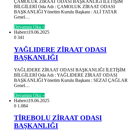
ÇAMOLUK ZİRAAT ODASI BAŞKANLIĞI İLETİŞİM
BİLGİLERİ Oda Adı : ÇAMOLUK ZİRAAT ODASI
BAŞKANLIĞI Yönetim Kurulu Başkanı : ALİ TATAR
Genel…
Devamını Oku »
Haberci
19.06.2025
0
341
YAĞLIDERE ZİRAAT ODASI
BAŞKANLIĞI
YAĞLIDERE ZİRAAT ODASI BAŞKANLIĞI İLETİŞİM
BİLGİLERİ Oda Adı : YAĞLIDERE ZİRAAT ODASI
BAŞKANLIĞI Yönetim Kurulu Başkanı : SEZAİ ÇAĞLAR
Genel…
Devamını Oku »
Haberci
19.06.2025
0
1.084
TİREBOLU ZİRAAT ODASI
BAŞKANLIĞI