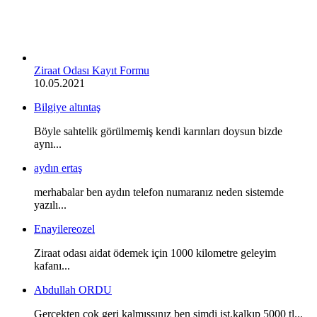
Ziraat Odası Kayıt Formu
10.05.2021
Bilgiye altıntaş
Böyle sahtelik görülmemiş kendi karınları doysun bizde
aynı...
aydın ertaş
merhabalar ben aydın telefon numaranız neden sistemde
yazılı...
Enayilereozel
Ziraat odası aidat ödemek için 1000 kilometre geleyim
kafanı...
Abdullah ORDU
Gerçekten çok geri kalmışsınız ben şimdi ist.kalkıp 5000 tl...