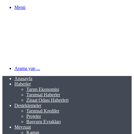
Menü
Arama yap ...
Anasayfa
Haberler
Tarım Ekonomisi
Tarımsal Haberler
Ziraat Odası Haberleri
Desteklemeler
Tarımsal Krediler
Projeler
Başvuru Evrakları
Mevzuat
Kanun