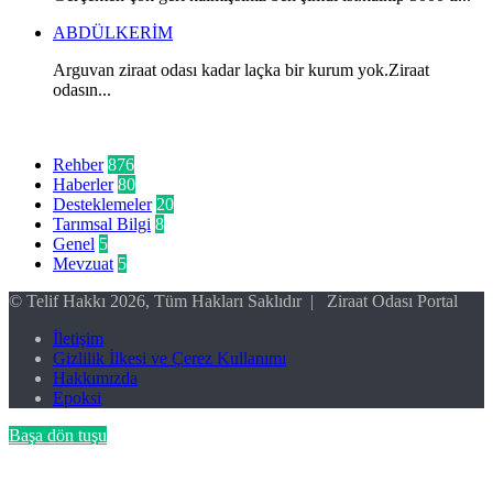
ABDÜLKERİM
Arguvan ziraat odası kadar laçka bir kurum yok.Ziraat
odasın...
Kategoriler
Rehber
876
Haberler
80
Desteklemeler
20
Tarımsal Bilgi
8
Genel
5
Mevzuat
5
© Telif Hakkı 2026, Tüm Hakları Saklıdır | Ziraat Odası Portal
İletişim
Gizlilik İlkesi ve Çerez Kullanımı
Hakkımızda
Epoksi
Başa dön tuşu