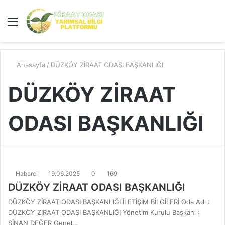
Menü
A
y
...
Anasayfa
/
DÜZKÖY ZİRAAT ODASI BAŞKANLIĞI
DÜZKÖY ZİRAAT
ODASI BAŞKANLIĞI
Haberci
19.06.2025
0
169
DÜZKÖY ZİRAAT ODASI BAŞKANLIĞI
DÜZKÖY ZİRAAT ODASI BAŞKANLIĞI İLETİŞİM BİLGİLERİ Oda Adı :
DÜZKÖY ZİRAAT ODASI BAŞKANLIĞI Yönetim Kurulu Başkanı :
SİNAN DEĞER Genel…