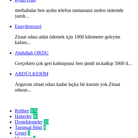
merhabalar ben aydın telefon numaranız neden sistemde
yazılı...
Enayilereozel
Ziraat odası aidat ödemek için 1000 kilometre geleyim
kafanı...
Abdullah ORDU
Gerçekten çok geri kalmışsınız ben şimdi ist.kalkıp 5000 tl...
ABDÜLKERİM
Arguvan ziraat odası kadar laçka bir kurum yok.Ziraat
odasın...
Kategoriler
Rehber
876
Haberler
80
Desteklemeler
20
Tarımsal Bilgi
8
Genel
5