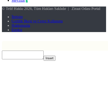
Mevzuat
5
© Telif Hakkı 2026, Tüm Hakları Saklıdır | Ziraat Odası Portal
İletişim
Gizlilik İlkesi ve Çerez Kullanımı
Hakkımızda
Epoksi
Başa
dön
tuşu
Insert