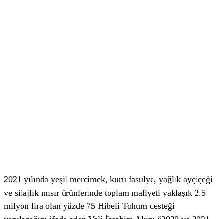
2021 yılında yeşil mercimek, kuru fasulye, yağlık ayçiçeği
ve silajlık mısır ürünlerinde toplam maliyeti yaklaşık 2.5
milyon lira olan yüzde 75 Hibeli Tohum desteği
yapılacağını ifade eden Vali İbrahim Akın; “2020 ve 2021