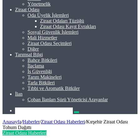
Yönetmelik
Ziraat Odası
Oda Üyelik İşlemleri
Ziraat Odaları Tüzüğü
Ziraat Odası Kayıt Evrakları
Sosyal Güvenlik İşlemleri
Mali Hizmetler
Ziraat Odası Seçimleri
Diğer
Tarımsal Bilgi
Bahçe Bitkileri
İlaçlama
İş Güvenliği
Tarım Makineleri
Tarla Bitkileri
Tıbbi ve Aromatik Bitkiler
İlan
Çoban İlanları Sürü Yöneticisi Arayanlar
Arama
yap
Anasayfa
/
Haberler
/
Ziraat Odası Haberleri
/
Kırşehir Ziraat Odası
...
Tohum Dağıttı
Ziraat Odası Haberleri