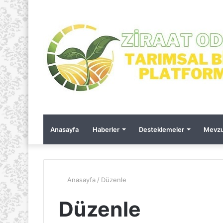
Anasayfa
Haberler
Desteklemeler
Mevzu
Anasayfa
/
Düzenle
Düzenle