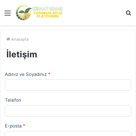
Menü
A
y
...
Anasayfa
İletişim
Adınız ve Soyadınız
*
İletişim
Formu
Telefon
E-posta
*