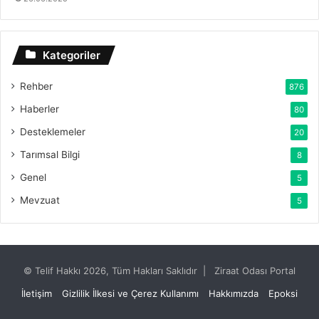
Kategoriler
Rehber
876
Haberler
80
Desteklemeler
20
Tarımsal Bilgi
8
Genel
5
Mevzuat
5
© Telif Hakkı 2026, Tüm Hakları Saklıdır | Ziraat Odası Portal
İletişim
Gizlilik İlkesi ve Çerez Kullanımı
Hakkımızda
Epoksi