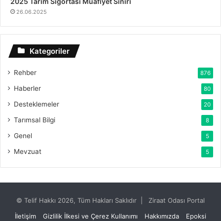
2025 Tarım Sigortası Muafiyet Sınırı
26.06.2025
Kategoriler
Rehber
876
Haberler
80
Desteklemeler
20
Tarımsal Bilgi
8
Genel
5
Mevzuat
5
© Telif Hakkı 2026, Tüm Hakları Saklıdır | Ziraat Odası Portal
İletişim
Gizlilik İlkesi ve Çerez Kullanımı
Hakkımızda
Epoksi