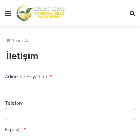
Menü
A
y
...
Anasayfa
İletişim
Adınız ve Soyadınız
*
İletişim
Formu
Telefon
E-posta
*