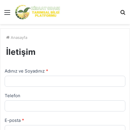
Menü
A
y
...
Anasayfa
İletişim
Adınız ve Soyadınız
*
İletişim
Formu
Telefon
E-posta
*