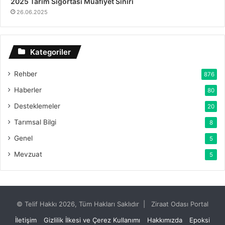
2025 Tarım Sigortası Muafiyet Sınırı
26.06.2025
Kategoriler
Rehber
876
Haberler
80
Desteklemeler
20
Tarımsal Bilgi
8
Genel
5
Mevzuat
5
© Telif Hakkı 2026, Tüm Hakları Saklıdır | Ziraat Odası Portal
İletişim
Gizlilik İlkesi ve Çerez Kullanımı
Hakkımızda
Epoksi