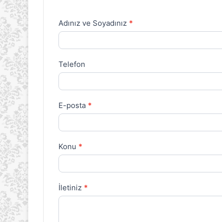
Adınız ve Soyadınız
*
İletişim
Formu
Telefon
E-posta
*
Konu
*
İletiniz
*