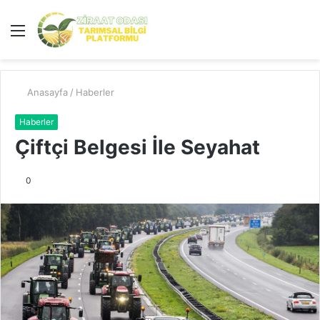
Menü
A
y
...
Anasayfa
/
Haberler
Haberler
Çiftçi Belgesi İle Seyahat
0